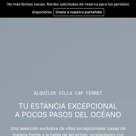
Skip
No más fechas vacías. Recibe solicitudes de reserva para tus periodos
to
disponibles.
Únete a nuestro portafolio
content
ALQUILER VILLA CAP FERRET
TU ESTANCIA EXCEPCIONAL
A POCOS PASOS DEL OCÉANO
Una selección exclusiva de villas excepcionales: casas de
madera frente a la bahía de Arcachon, propiedades con